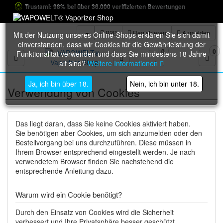
Trustami: 98% bei über 36.000 verifizierten Bewertungen
B2B
Registrieren
Anmelden
Mit der Nutzung unseres Online-Shops erklären Sie sich damit
einverstanden, dass wir Cookies für die Gewährleistung der
0
0
Funktionalität verwenden und dass Sie mindestens 18 Jahre
Toggle navigation
alt sind?
Weitere Informationen
Ja, ich bin über 18.
Nein, ich bin unter 18.
Verwendung von Cookies
Das liegt daran, dass Sie keine Cookies aktiviert haben.
Sie benötigen aber Cookies, um sich anzumelden oder den
Bestellvorgang bei uns durchzuführen. Diese müssen in
Ihrem Browser entsprechend eingestellt werden. Je nach
verwendetem Browser finden Sie nachstehend die
entsprechende Anleitung dazu.
Warum wird ein Cookie benötigt?
Durch den Einsatz von Cookies wird die Sicherheit
verbessert und Ihre Privatsphäre besser geschützt.