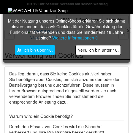
Bis 12 Uhr bestellt: Versand am selben Werktag
B2B
Registrieren
Anmelden
Mit der Nutzung unseres Online-Shops erklären Sie sich damit
einverstanden, dass wir Cookies für die Gewährleistung der
0
0
Funktionalität verwenden und dass Sie mindestens 18 Jahre
Toggle navigation
alt sind?
Weitere Informationen
Ja, ich bin über 18.
Nein, ich bin unter 18.
Verwendung von Cookies
Das liegt daran, dass Sie keine Cookies aktiviert haben.
Sie benötigen aber Cookies, um sich anzumelden oder den
Bestellvorgang bei uns durchzuführen. Diese müssen in
Ihrem Browser entsprechend eingestellt werden. Je nach
verwendetem Browser finden Sie nachstehend die
entsprechende Anleitung dazu.
Warum wird ein Cookie benötigt?
Durch den Einsatz von Cookies wird die Sicherheit
verbessert und Ihre Privatsphäre besser geschützt.