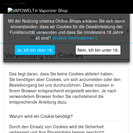
DE)
B2B
Registrieren
Anmelden
Mit der Nutzung unseres Online-Shops erklären Sie sich damit
einverstanden, dass wir Cookies für die Gewährleistung der
0
0
Funktionalität verwenden und dass Sie mindestens 18 Jahre
Toggle navigation
alt sind?
Weitere Informationen
Ja, ich bin über 18.
Nein, ich bin unter 18.
Verwendung von Cookies
Das liegt daran, dass Sie keine Cookies aktiviert haben.
Sie benötigen aber Cookies, um sich anzumelden oder den
Bestellvorgang bei uns durchzuführen. Diese müssen in
Ihrem Browser entsprechend eingestellt werden. Je nach
verwendetem Browser finden Sie nachstehend die
entsprechende Anleitung dazu.
Warum wird ein Cookie benötigt?
Durch den Einsatz von Cookies wird die Sicherheit
verbessert und Ihre Privatsphäre besser geschützt.