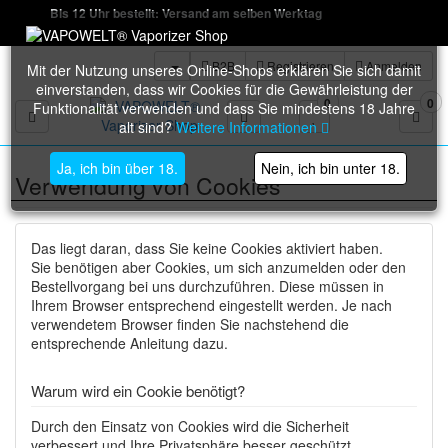
Bis 12 Uhr bestellt: Versand am selben Werktag
B2B
Registrieren
Anmelden
Mit der Nutzung unseres Online-Shops erklären Sie sich damit
einverstanden, dass wir Cookies für die Gewährleistung der
0
0
Funktionalität verwenden und dass Sie mindestens 18 Jahre
Toggle navigation
alt sind?
Weitere Informationen
Ja, ich bin über 18.
Nein, ich bin unter 18.
Verwendung von Cookies
Das liegt daran, dass Sie keine Cookies aktiviert haben.
Sie benötigen aber Cookies, um sich anzumelden oder den
Bestellvorgang bei uns durchzuführen. Diese müssen in
Ihrem Browser entsprechend eingestellt werden. Je nach
verwendetem Browser finden Sie nachstehend die
entsprechende Anleitung dazu.
Warum wird ein Cookie benötigt?
Durch den Einsatz von Cookies wird die Sicherheit
verbessert und Ihre Privatsphäre besser geschützt.