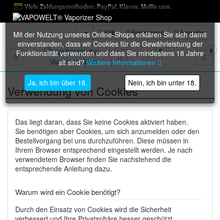
Viele Zahlungsmethoden: PayPal, Klarna, Mollie usw.
B2B
Registrieren
Anmelden
Mit der Nutzung unseres Online-Shops erklären Sie sich damit
einverstanden, dass wir Cookies für die Gewährleistung der
0
0
Funktionalität verwenden und dass Sie mindestens 18 Jahre
Toggle navigation
alt sind?
Weitere Informationen
Ja, ich bin über 18.
Nein, ich bin unter 18.
Verwendung von Cookies
Das liegt daran, dass Sie keine Cookies aktiviert haben.
Sie benötigen aber Cookies, um sich anzumelden oder den
Bestellvorgang bei uns durchzuführen. Diese müssen in
Ihrem Browser entsprechend eingestellt werden. Je nach
verwendetem Browser finden Sie nachstehend die
entsprechende Anleitung dazu.
Warum wird ein Cookie benötigt?
Durch den Einsatz von Cookies wird die Sicherheit
verbessert und Ihre Privatsphäre besser geschützt.