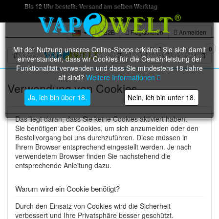
Bis 12 Uhr bestellt: Versand am selben Werktag
B2B
Registrieren
Anmelden
Mit der Nutzung unseres Online-Shops erklären Sie sich damit
0
0
Toggle navigation
einverstanden, dass wir Cookies für die Gewährleistung der
Funktionalität verwenden und dass Sie mindestens 18 Jahre
alt sind?
Weitere Informationen
Verwendung von Cookies
Ja, ich bin über 18.
Nein, ich bin unter 18.
Das liegt daran, dass Sie keine Cookies aktiviert haben.
Sie benötigen aber Cookies, um sich anzumelden oder den
Bestellvorgang bei uns durchzuführen. Diese müssen in
Ihrem Browser entsprechend eingestellt werden. Je nach
verwendetem Browser finden Sie nachstehend die
entsprechende Anleitung dazu.
Warum wird ein Cookie benötigt?
Durch den Einsatz von Cookies wird die Sicherheit
verbessert und Ihre Privatsphäre besser geschützt.