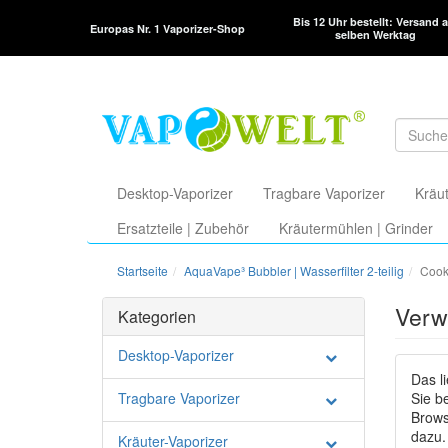
Bis 12 Uhr bestellt: Versand 
Europas Nr. 1 Vaporizer-Shop
selben Werktag
Desktop-Vaporizer
Tragbare Vaporizer
Kräut
Ersatzteile | Zubehör
Kräutermühlen | Grinder
Startseite
AquaVape³ Bubbler | Wasserfilter 2-teilig
Cook
Verw
Kategorien
Desktop-Vaporizer
Das l
Tragbare Vaporizer
Sie b
Brows
dazu.
Kräuter-Vaporizer