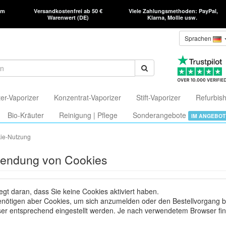
am
Versandkostenfrei ab 50 €
Viele Zahlungsmethoden: PayPal,
Warenwert (DE)
Klarna, Mollie usw.
Sprachen
er-Vaporizer
Konzentrat-Vaporizer
Stift-Vaporizer
Refurbish
Bio-Kräuter
Reinigung | Pflege
Sonderangebote
IM ANGEBOT
ie-Nutzung
endung von Cookies
iegt daran, dass Sie keine Cookies aktiviert haben.
enötigen aber Cookies, um sich anzumelden oder den Bestellvorgang b
er entsprechend eingestellt werden. Je nach verwendetem Browser fi