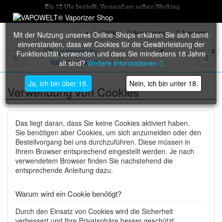
Bis 12 Uhr bestellt: Versand am selben Werktag
B2B
Registrieren
Anmelden
Mit der Nutzung unseres Online-Shops erklären Sie sich damit
einverstanden, dass wir Cookies für die Gewährleistung der
0
0
Funktionalität verwenden und dass Sie mindestens 18 Jahre
Toggle navigation
alt sind?
Weitere Informationen
Ja, ich bin über 18.
Nein, ich bin unter 18.
Verwendung von Cookies
Das liegt daran, dass Sie keine Cookies aktiviert haben.
Sie benötigen aber Cookies, um sich anzumelden oder den
Bestellvorgang bei uns durchzuführen. Diese müssen in
Ihrem Browser entsprechend eingestellt werden. Je nach
verwendetem Browser finden Sie nachstehend die
entsprechende Anleitung dazu.
Warum wird ein Cookie benötigt?
Durch den Einsatz von Cookies wird die Sicherheit
verbessert und Ihre Privatsphäre besser geschützt.