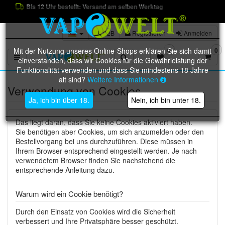
Bis 12 Uhr bestellt: Versand am selben Werktag
B2B
Registrieren
Anmelden
Mit der Nutzung unseres Online-Shops erklären Sie sich damit
0
0
Toggle navigation
einverstanden, dass wir Cookies für die Gewährleistung der
Funktionalität verwenden und dass Sie mindestens 18 Jahre
alt sind?
Weitere Informationen
Verwendung von Cookies
Ja, ich bin über 18.
Nein, ich bin unter 18.
Das liegt daran, dass Sie keine Cookies aktiviert haben.
Sie benötigen aber Cookies, um sich anzumelden oder den
Bestellvorgang bei uns durchzuführen. Diese müssen in
Ihrem Browser entsprechend eingestellt werden. Je nach
verwendetem Browser finden Sie nachstehend die
entsprechende Anleitung dazu.
Warum wird ein Cookie benötigt?
Durch den Einsatz von Cookies wird die Sicherheit
verbessert und Ihre Privatsphäre besser geschützt.