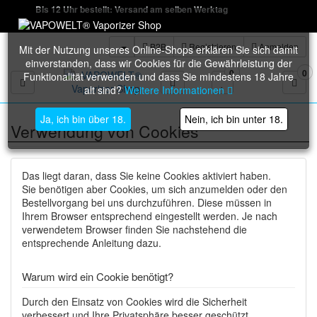
Bis 12 Uhr bestellt: Versand am selben Werktag
B2B
Registrieren
Anmelden
Mit der Nutzung unseres Online-Shops erklären Sie sich damit
einverstanden, dass wir Cookies für die Gewährleistung der
0
0
Funktionalität verwenden und dass Sie mindestens 18 Jahre
Toggle navigation
alt sind?
Weitere Informationen
Ja, ich bin über 18.
Nein, ich bin unter 18.
Verwendung von Cookies
Das liegt daran, dass Sie keine Cookies aktiviert haben.
Sie benötigen aber Cookies, um sich anzumelden oder den
Bestellvorgang bei uns durchzuführen. Diese müssen in
Ihrem Browser entsprechend eingestellt werden. Je nach
verwendetem Browser finden Sie nachstehend die
entsprechende Anleitung dazu.
Warum wird ein Cookie benötigt?
Durch den Einsatz von Cookies wird die Sicherheit
verbessert und Ihre Privatsphäre besser geschützt.