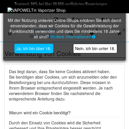
Trustami: 98% bei über 36.000 verifizierten Bewertungen
B2B
Registrieren
Anmelden
Mit der Nutzung unseres Online-Shops erklären Sie sich damit
einverstanden, dass wir Cookies für die Gewährleistung der
0
0
Funktionalität verwenden und dass Sie mindestens 18 Jahre
Toggle navigation
alt sind?
Weitere Informationen
Ja, ich bin über 18.
Nein, ich bin unter 18.
Verwendung von Cookies
Das liegt daran, dass Sie keine Cookies aktiviert haben.
Sie benötigen aber Cookies, um sich anzumelden oder den
Bestellvorgang bei uns durchzuführen. Diese müssen in
Ihrem Browser entsprechend eingestellt werden. Je nach
verwendetem Browser finden Sie nachstehend die
entsprechende Anleitung dazu.
Warum wird ein Cookie benötigt?
Durch den Einsatz von Cookies wird die Sicherheit
verbessert und Ihre Privatsphäre besser geschützt.