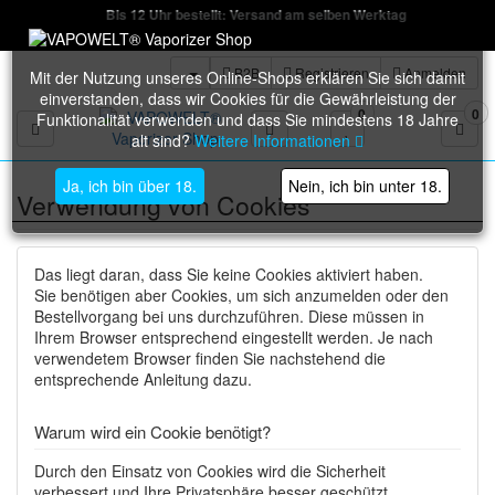
Bis 12 Uhr bestellt: Versand am selben Werktag
B2B
Registrieren
Anmelden
Mit der Nutzung unseres Online-Shops erklären Sie sich damit
einverstanden, dass wir Cookies für die Gewährleistung der
0
0
Funktionalität verwenden und dass Sie mindestens 18 Jahre
Toggle navigation
alt sind?
Weitere Informationen
Ja, ich bin über 18.
Nein, ich bin unter 18.
Verwendung von Cookies
Das liegt daran, dass Sie keine Cookies aktiviert haben.
Sie benötigen aber Cookies, um sich anzumelden oder den
Bestellvorgang bei uns durchzuführen. Diese müssen in
Ihrem Browser entsprechend eingestellt werden. Je nach
verwendetem Browser finden Sie nachstehend die
entsprechende Anleitung dazu.
Warum wird ein Cookie benötigt?
Durch den Einsatz von Cookies wird die Sicherheit
verbessert und Ihre Privatsphäre besser geschützt.