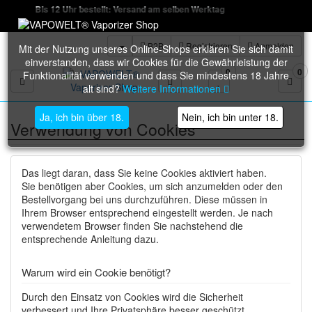
Bis 12 Uhr bestellt: Versand am selben Werktag
B2B
Registrieren
Anmelden
Mit der Nutzung unseres Online-Shops erklären Sie sich damit
einverstanden, dass wir Cookies für die Gewährleistung der
0
0
Funktionalität verwenden und dass Sie mindestens 18 Jahre
Toggle navigation
alt sind?
Weitere Informationen
Ja, ich bin über 18.
Nein, ich bin unter 18.
Verwendung von Cookies
Das liegt daran, dass Sie keine Cookies aktiviert haben.
Sie benötigen aber Cookies, um sich anzumelden oder den
Bestellvorgang bei uns durchzuführen. Diese müssen in
Ihrem Browser entsprechend eingestellt werden. Je nach
verwendetem Browser finden Sie nachstehend die
entsprechende Anleitung dazu.
Warum wird ein Cookie benötigt?
Durch den Einsatz von Cookies wird die Sicherheit
verbessert und Ihre Privatsphäre besser geschützt.