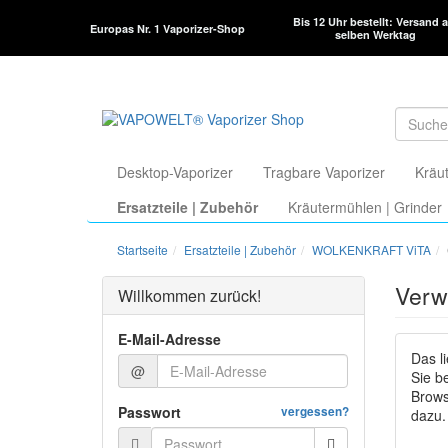
Bis 12 Uhr bestellt: Versand 
Europas Nr. 1 Vaporizer-Shop
selben Werktag
Desktop-Vaporizer
Tragbare Vaporizer
Kräut
Ersatzteile | Zubehör
Kräutermühlen | Grinder
Startseite
Ersatzteile | Zubehör
WOLKENKRAFT ViTA
Verw
Willkommen zurück!
E-Mail-Adresse
Das l
@
Sie b
Brows
Passwort
vergessen?
dazu.