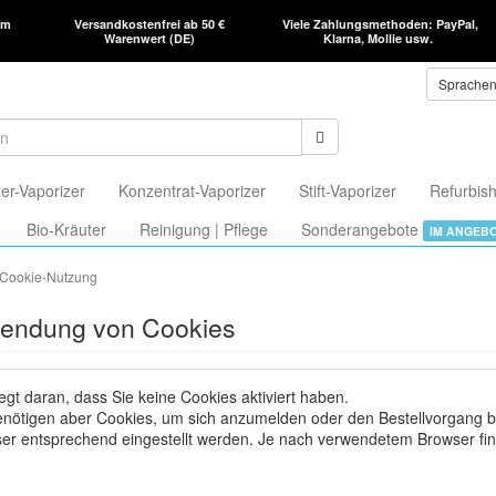
am
Versandkostenfrei ab 50 €
Viele Zahlungsmethoden: PayPal,
Warenwert (DE)
Klarna, Mollie usw.
Sprache
er-Vaporizer
Konzentrat-Vaporizer
Stift-Vaporizer
Refurbish
Bio-Kräuter
Reinigung | Pflege
Sonderangebote
IM ANGEB
Cookie-Nutzung
endung von Cookies
iegt daran, dass Sie keine Cookies aktiviert haben.
enötigen aber Cookies, um sich anzumelden oder den Bestellvorgang b
er entsprechend eingestellt werden. Je nach verwendetem Browser fi