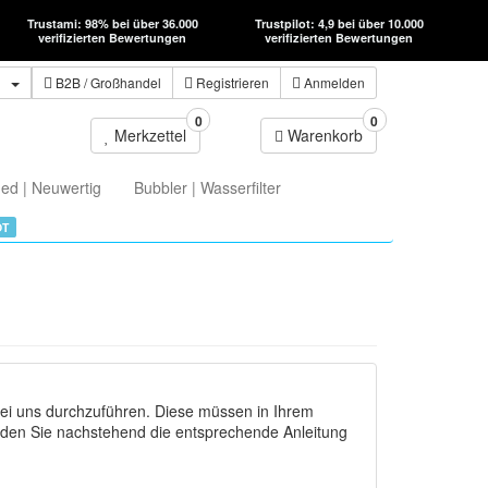
Trustami: 98% bei über 36.000
Trustpilot: 4,9 bei über 10.000
verifizierten Bewertungen
verifizierten Bewertungen
n
B2B
/ Großhandel
Registrieren
Anmelden
0
0
Merkzettel
Warenkorb
ed | Neuwertig
Bubbler | Wasserfilter
OT
ei uns durchzuführen. Diese müssen in Ihrem
nden Sie nachstehend die entsprechende Anleitung