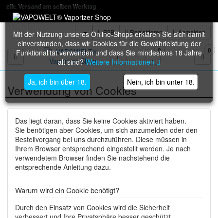
d am selben Werktag
B2B
Registrieren
Anmelden
Mit der Nutzung unseres Online-Shops erklären Sie sich damit
einverstanden, dass wir Cookies für die Gewährleistung der
0
0
Funktionalität verwenden und dass Sie mindestens 18 Jahre
Toggle navigation
alt sind?
Weitere Informationen
Ja, ich bin über 18.
Nein, ich bin unter 18.
Verwendung von Cookies
Das liegt daran, dass Sie keine Cookies aktiviert haben.
Sie benötigen aber Cookies, um sich anzumelden oder den
Bestellvorgang bei uns durchzuführen. Diese müssen in
Ihrem Browser entsprechend eingestellt werden. Je nach
verwendetem Browser finden Sie nachstehend die
entsprechende Anleitung dazu.
Warum wird ein Cookie benötigt?
Durch den Einsatz von Cookies wird die Sicherheit
verbessert und Ihre Privatsphäre besser geschützt.