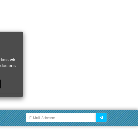
dass wir
ndestens