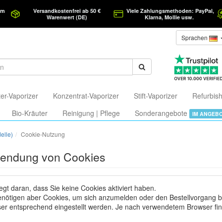
am
Versandkostenfrei ab 50 €
Viele Zahlungsmethoden: PayPal,
Warenwert (DE)
Klarna, Mollie usw.
Sprachen
er-Vaporizer
Konzentrat-Vaporizer
Stift-Vaporizer
Refurbish
Bio-Kräuter
Reinigung | Pflege
Sonderangebote
IM ANGEB
elle)
Cookie-Nutzung
endung von Cookies
iegt daran, dass Sie keine Cookies aktiviert haben.
enötigen aber Cookies, um sich anzumelden oder den Bestellvorgang b
er entsprechend eingestellt werden. Je nach verwendetem Browser fi