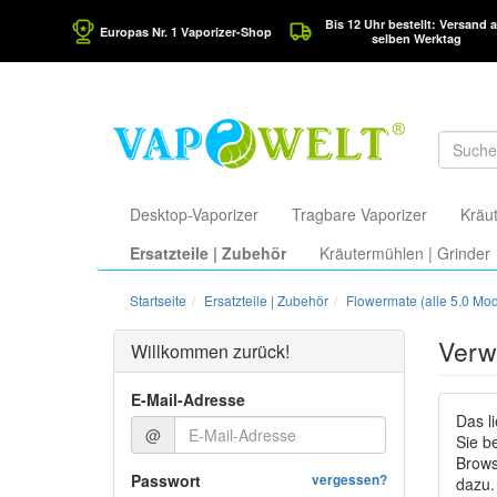
Bis 12 Uhr bestellt: Versand 
Europas Nr. 1 Vaporizer-Shop
selben Werktag
Desktop-Vaporizer
Tragbare Vaporizer
Kräut
Ersatzteile | Zubehör
Kräutermühlen | Grinder
Startseite
Ersatzteile | Zubehör
Flowermate (alle 5.0 Mod
Verw
Willkommen zurück!
E-Mail-Adresse
Das l
@
Sie b
Brows
Passwort
vergessen?
dazu.