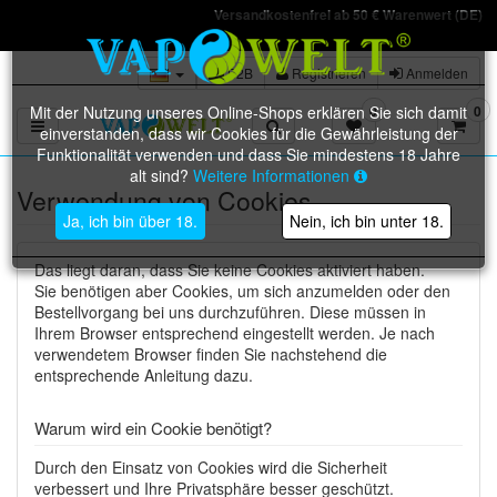
Versandkostenfrei ab 50 € Warenwert (DE)
B2B
Registrieren
Anmelden
Mit der Nutzung unseres Online-Shops erklären Sie sich damit
0
0
Toggle navigation
einverstanden, dass wir Cookies für die Gewährleistung der
Funktionalität verwenden und dass Sie mindestens 18 Jahre
alt sind?
Weitere Informationen
Verwendung von Cookies
Ja, ich bin über 18.
Nein, ich bin unter 18.
Das liegt daran, dass Sie keine Cookies aktiviert haben.
Sie benötigen aber Cookies, um sich anzumelden oder den
Bestellvorgang bei uns durchzuführen. Diese müssen in
Ihrem Browser entsprechend eingestellt werden. Je nach
verwendetem Browser finden Sie nachstehend die
entsprechende Anleitung dazu.
Warum wird ein Cookie benötigt?
Durch den Einsatz von Cookies wird die Sicherheit
verbessert und Ihre Privatsphäre besser geschützt.