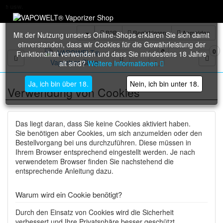
B2B
Registrieren
Anmelden
Mit der Nutzung unseres Online-Shops erklären Sie sich damit
einverstanden, dass wir Cookies für die Gewährleistung der
0
0
Funktionalität verwenden und dass Sie mindestens 18 Jahre
Toggle navigation
alt sind?
Weitere Informationen
Ja, ich bin über 18.
Nein, ich bin unter 18.
Verwendung von Cookies
Das liegt daran, dass Sie keine Cookies aktiviert haben.
Sie benötigen aber Cookies, um sich anzumelden oder den
Bestellvorgang bei uns durchzuführen. Diese müssen in
Ihrem Browser entsprechend eingestellt werden. Je nach
verwendetem Browser finden Sie nachstehend die
entsprechende Anleitung dazu.
Warum wird ein Cookie benötigt?
Durch den Einsatz von Cookies wird die Sicherheit
verbessert und Ihre Privatsphäre besser geschützt.