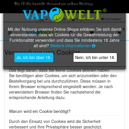
Bis 12 Uhr bestellt: Versand am selben Werktag
B2B
Registrieren
Anmelden
Mit der Nutzung unseres Online-Shops erklären Sie sich damit
0
0
Toggle navigation
einverstanden, dass wir Cookies für die Gewährleistung der
Funktionalität verwenden und dass Sie mindestens 18 Jahre
alt sind?
Weitere Informationen
Verwendung von Cookies
Ja, ich bin über 18.
Nein, ich bin unter 18.
Das liegt daran, dass Sie keine Cookies aktiviert haben.
Sie benötigen aber Cookies, um sich anzumelden oder den
Bestellvorgang bei uns durchzuführen. Diese müssen in
Ihrem Browser entsprechend eingestellt werden. Je nach
verwendetem Browser finden Sie nachstehend die
entsprechende Anleitung dazu.
Warum wird ein Cookie benötigt?
Durch den Einsatz von Cookies wird die Sicherheit
verbessert und Ihre Privatsphäre besser geschützt.