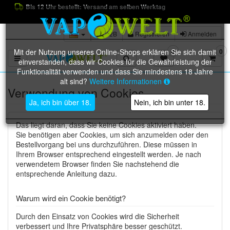
Bis 12 Uhr bestellt: Versand am selben Werktag
B2B
Registrieren
Anmelden
Mit der Nutzung unseres Online-Shops erklären Sie sich damit
0
0
Toggle navigation
einverstanden, dass wir Cookies für die Gewährleistung der
Funktionalität verwenden und dass Sie mindestens 18 Jahre
alt sind?
Weitere Informationen
Verwendung von Cookies
Ja, ich bin über 18.
Nein, ich bin unter 18.
Das liegt daran, dass Sie keine Cookies aktiviert haben.
Sie benötigen aber Cookies, um sich anzumelden oder den
Bestellvorgang bei uns durchzuführen. Diese müssen in
Ihrem Browser entsprechend eingestellt werden. Je nach
verwendetem Browser finden Sie nachstehend die
entsprechende Anleitung dazu.
Warum wird ein Cookie benötigt?
Durch den Einsatz von Cookies wird die Sicherheit
verbessert und Ihre Privatsphäre besser geschützt.