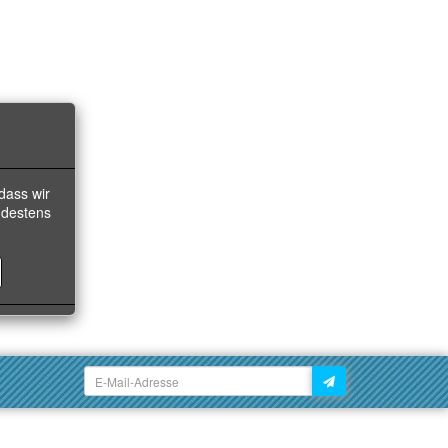
dass wir
ndestens