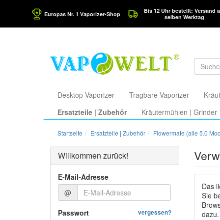
Bis 12 Uhr bestellt: Versand 
Europas Nr. 1 Vaporizer-Shop
selben Werktag
Desktop-Vaporizer
Tragbare Vaporizer
Kräut
Ersatzteile | Zubehör
Kräutermühlen | Grinder
Startseite
Ersatzteile | Zubehör
Flowermate (alle 5.0 Mod
Verw
Willkommen zurück!
E-Mail-Adresse
Das l
@
Sie b
Brows
Passwort
vergessen?
dazu.