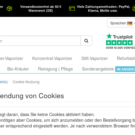
am
Versandkostenfrei ab 50 €
Viele Zahlungsmethoden: PayPal,
Warenwert (DE)
Klarna, Mollie usw.
Sprachen
er-Vaporizer
Konzentrat-Vaporizer
Stift-Vaporizer
Refurbish
Bio-Kräuter
Reinigung | Pflege
Sonderangebote
IM ANGEB
elle)
Cookie-Nutzung
endung von Cookies
iegt daran, dass Sie keine Cookies aktiviert haben.
enötigen aber Cookies, um sich anzumelden oder den Bestellvorgang b
er entsprechend eingestellt werden. Je nach verwendetem Browser fi