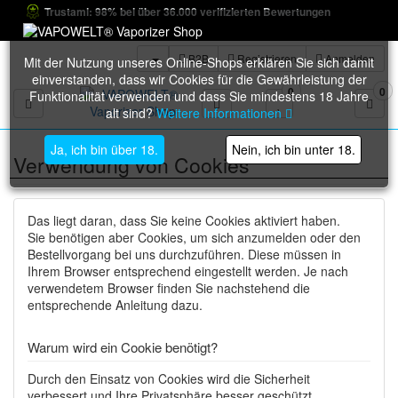
Trustami: 98% bei über 36.000 verifizierten Bewertungen
B2B
Registrieren
Anmelden
Mit der Nutzung unseres Online-Shops erklären Sie sich damit
einverstanden, dass wir Cookies für die Gewährleistung der
0
0
Funktionalität verwenden und dass Sie mindestens 18 Jahre
Toggle navigation
alt sind?
Weitere Informationen
Ja, ich bin über 18.
Nein, ich bin unter 18.
Verwendung von Cookies
Das liegt daran, dass Sie keine Cookies aktiviert haben.
Sie benötigen aber Cookies, um sich anzumelden oder den
Bestellvorgang bei uns durchzuführen. Diese müssen in
Ihrem Browser entsprechend eingestellt werden. Je nach
verwendetem Browser finden Sie nachstehend die
entsprechende Anleitung dazu.
Warum wird ein Cookie benötigt?
Durch den Einsatz von Cookies wird die Sicherheit
verbessert und Ihre Privatsphäre besser geschützt.