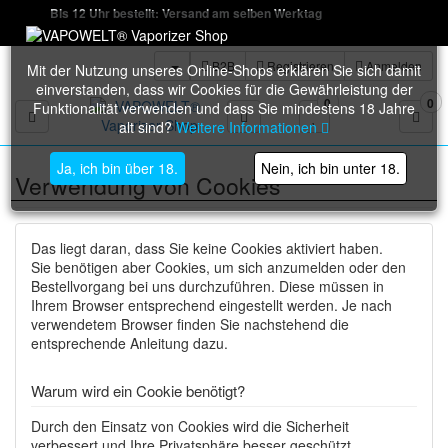
Bis 12 Uhr bestellt: Versand am selben Werktag
B2B
Registrieren
Anmelden
Mit der Nutzung unseres Online-Shops erklären Sie sich damit
einverstanden, dass wir Cookies für die Gewährleistung der
0
0
Funktionalität verwenden und dass Sie mindestens 18 Jahre
Toggle navigation
alt sind?
Weitere Informationen
Ja, ich bin über 18.
Nein, ich bin unter 18.
Verwendung von Cookies
Das liegt daran, dass Sie keine Cookies aktiviert haben.
Sie benötigen aber Cookies, um sich anzumelden oder den
Bestellvorgang bei uns durchzuführen. Diese müssen in
Ihrem Browser entsprechend eingestellt werden. Je nach
verwendetem Browser finden Sie nachstehend die
entsprechende Anleitung dazu.
Warum wird ein Cookie benötigt?
Durch den Einsatz von Cookies wird die Sicherheit
verbessert und Ihre Privatsphäre besser geschützt.