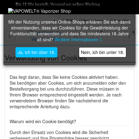
Bis 12 Uhr bestellt: Versand am selben Werktag
B2B
Registrieren
Anmelden
Mit der Nutzung unseres Online-Shops erklären Sie sich damit
einverstanden, dass wir Cookies für die Gewährleistung der
0
0
Funktionalität verwenden und dass Sie mindestens 18 Jahre
Toggle navigation
alt sind?
Weitere Informationen
Ja, ich bin über 18.
Nein, ich bin unter 18.
Verwendung von Cookies
Das liegt daran, dass Sie keine Cookies aktiviert haben.
Sie benötigen aber Cookies, um sich anzumelden oder den
Bestellvorgang bei uns durchzuführen. Diese müssen in
Ihrem Browser entsprechend eingestellt werden. Je nach
verwendetem Browser finden Sie nachstehend die
entsprechende Anleitung dazu.
Warum wird ein Cookie benötigt?
Durch den Einsatz von Cookies wird die Sicherheit
verbessert und Ihre Privatsphäre besser geschützt.