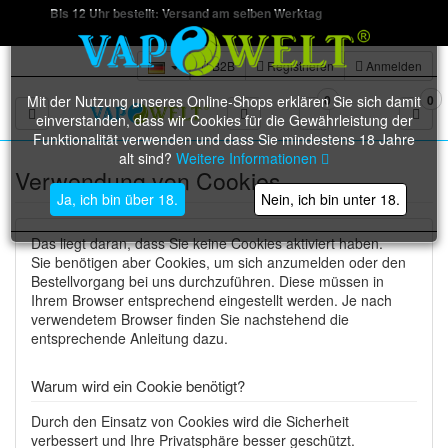
Bis 12 Uhr bestellt: Versand am selben Werktag
B2B
Registrieren
Anmelden
Mit der Nutzung unseres Online-Shops erklären Sie sich damit
0
0
Toggle navigation
einverstanden, dass wir Cookies für die Gewährleistung der
Funktionalität verwenden und dass Sie mindestens 18 Jahre
alt sind?
Weitere Informationen
Verwendung von Cookies
Ja, ich bin über 18.
Nein, ich bin unter 18.
Das liegt daran, dass Sie keine Cookies aktiviert haben.
Sie benötigen aber Cookies, um sich anzumelden oder den
Bestellvorgang bei uns durchzuführen. Diese müssen in
Ihrem Browser entsprechend eingestellt werden. Je nach
verwendetem Browser finden Sie nachstehend die
entsprechende Anleitung dazu.
Warum wird ein Cookie benötigt?
Durch den Einsatz von Cookies wird die Sicherheit
verbessert und Ihre Privatsphäre besser geschützt.