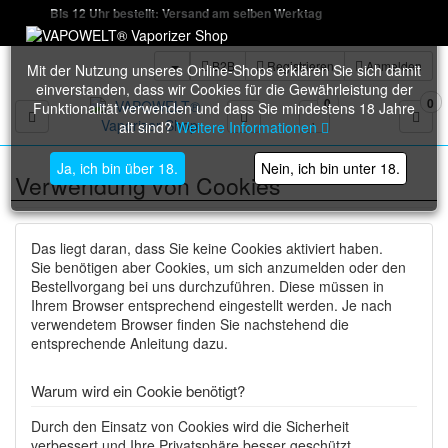
Bis 12 Uhr bestellt: Versand am selben Werktag
B2B
Registrieren
Anmelden
Mit der Nutzung unseres Online-Shops erklären Sie sich damit
einverstanden, dass wir Cookies für die Gewährleistung der
0
0
Funktionalität verwenden und dass Sie mindestens 18 Jahre
Toggle navigation
alt sind?
Weitere Informationen
Ja, ich bin über 18.
Nein, ich bin unter 18.
Verwendung von Cookies
Das liegt daran, dass Sie keine Cookies aktiviert haben.
Sie benötigen aber Cookies, um sich anzumelden oder den
Bestellvorgang bei uns durchzuführen. Diese müssen in
Ihrem Browser entsprechend eingestellt werden. Je nach
verwendetem Browser finden Sie nachstehend die
entsprechende Anleitung dazu.
Warum wird ein Cookie benötigt?
Durch den Einsatz von Cookies wird die Sicherheit
verbessert und Ihre Privatsphäre besser geschützt.