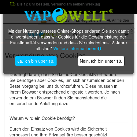
Bis 12 Uhr bestellt: Versand am selben Werktag
B2B
Registrieren
Anmelden
Mit der Nutzung unseres Online-Shops erklären Sie sich damit
0
0
Toggle navigation
einverstanden, dass wir Cookies für die Gewährleistung der
Funktionalität verwenden und dass Sie mindestens 18 Jahre
alt sind?
Weitere Informationen
Verwendung von Cookies
Ja, ich bin über 18.
Nein, ich bin unter 18.
Das liegt daran, dass Sie keine Cookies aktiviert haben.
Sie benötigen aber Cookies, um sich anzumelden oder den
Bestellvorgang bei uns durchzuführen. Diese müssen in
Ihrem Browser entsprechend eingestellt werden. Je nach
verwendetem Browser finden Sie nachstehend die
entsprechende Anleitung dazu.
Warum wird ein Cookie benötigt?
Durch den Einsatz von Cookies wird die Sicherheit
verbessert und Ihre Privatsphäre besser geschützt.